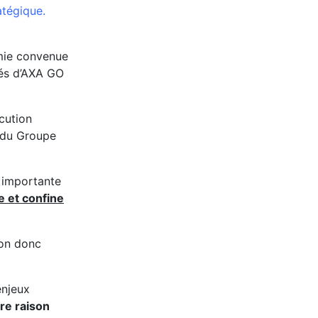
atégique.
omie convenue
tés d’AXA GO
cution
 du Groupe
l importante
e et confine
ion donc
enjeux
re raison