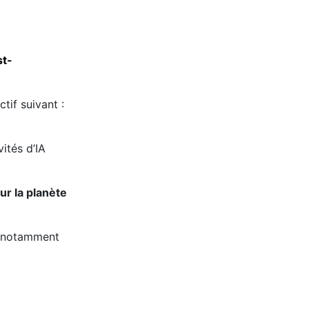
st-
tif suivant :
ités d’IA
ur la planète
et notamment