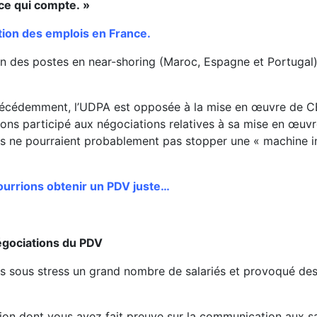
 ce qui compte. »
ation des emplois en France.
on des postes en near-shoring (Maroc, Espagne et Portugal)
précédemment, l’UDPA est opposée à la mise en œuvre de C
 avons participé aux négociations relatives à sa mise en œuvr
nts ne pourraient probablement pas stopper une « machine i
ourrions obtenir un PDV juste…
égociations du PDV
is sous stress un grand nombre de salariés et provoqué de
ion dont vous avez fait preuve sur la communication aux sa