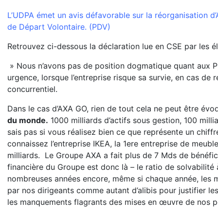
L’UDPA émet un avis défavorable sur la réorganisation d’
de Départ Volontaire. (PDV)
Retrouvez ci-dessous la déclaration lue en CSE par les é
» Nous n’avons pas de position dogmatique quant aux Plan
urgence, lorsque l’entreprise risque sa survie, en cas d
concurrentiel.
Dans le cas d’AXA GO, rien de tout cela ne peut être évo
du monde.
1000 milliards d’actifs sous gestion, 100 millia
sais pas si vous réalisez bien ce que représente un chiffr
connaissez l’entreprise IKEA, la 1ere entreprise de meubl
milliards. Le Groupe AXA a fait plus de 7 Mds de bénéfi
financière du Groupe est donc là – le ratio de solvabilité
nombreuses années encore, même si chaque année, les m
par nos dirigeants comme autant d’alibis pour justifier l
les manquements flagrants des mises en œuvre de nos po