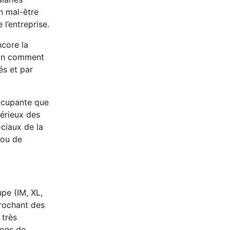
n mal-être
l’entreprise.
ncore la
tion comment
és et par
occupante que
érieux des
ociaux de la
 ou de
pe (IM, XL,
prochant des
 très
ions de