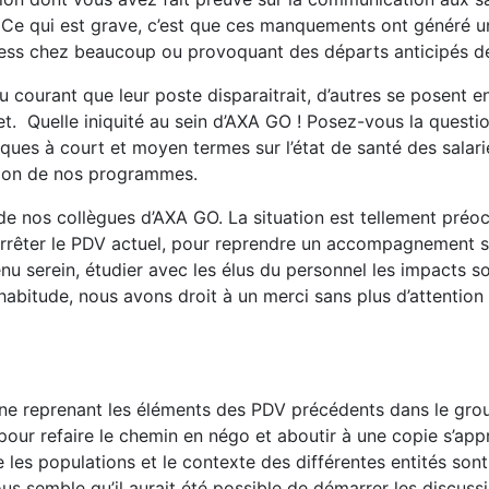
. Ce qui est grave, c’est que ces manquements ont généré u
ress chez beaucoup ou provoquant des départs anticipés de 
u courant que leur poste disparaitrait, d’autres se posent e
llet. Quelle iniquité au sein d’AXA GO ! Posez-vous la ques
ues à court et moyen termes sur l’état de santé des salari
ation de nos programmes.
 de nos collègues d’AXA GO. La situation est tellement pré
rêter le PDV actuel, pour reprendre un accompagnement s
venu serein, étudier avec les élus du personnel les impacts s
bitude, nous avons droit à un merci sans plus d’attention
iane reprenant les éléments des PDV précédents dans le grou
a pour refaire le chemin en négo et aboutir à une copie s’ap
es populations et le contexte des différentes entités sont
nous semble qu’il aurait été possible de démarrer les discuss