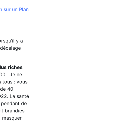
n sur un Plan
rsqu’il y a
 décalage
lus riches
 200. Je ne
à tous : vous
 de 40
022. La santé
re pendant de
t brandies
et masquer