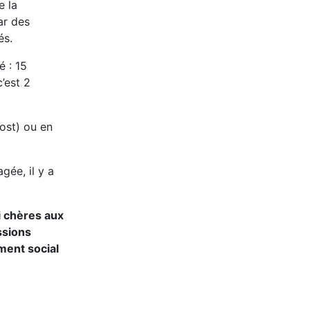
e la
ar des
és.
é : 15
’est 2
oost) ou en
gée, il y a
i chères aux
ssions
ment social