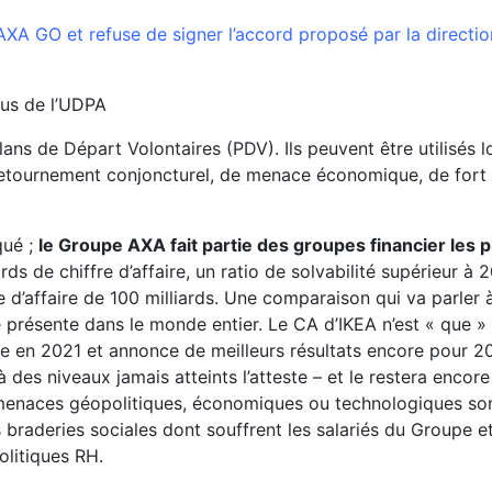
AXA GO et refuse de signer l’accord proposé par la directio
lus de l’UDPA
s de Départ Volontaires (PDV). Ils peuvent être utilisés lo
e retournement conjoncturel, de menace économique, de fort
qué ;
le Groupe AXA fait partie des groupes financier les p
rds de chiffre d’affaire, un ratio de solvabilité supérieur à
e d’affaire de 100 milliards. Une comparaison qui va parler 
e présente dans le monde entier. Le CA d’IKEA n’est « que »
ce en 2021 et annonce de meilleurs résultats encore pour 2
 à des niveaux jamais atteints l’atteste – et le restera enco
enaces géopolitiques, économiques ou technologiques son
es braderies sociales dont souffrent les salariés du Groupe 
litiques RH.