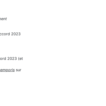
ment
’accord 2023
cord 2023 (et
temporis
sur