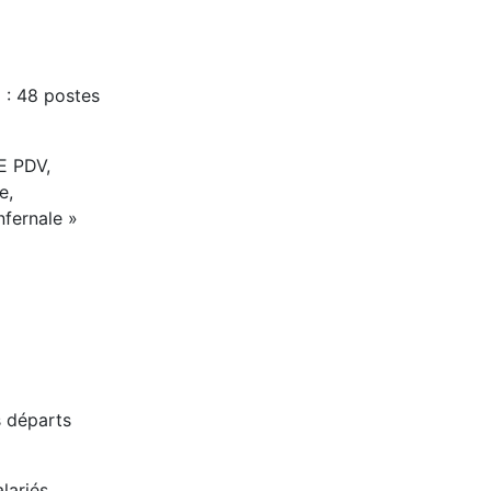
 : 48 postes
E PDV,
e,
nfernale »
s départs
lariés