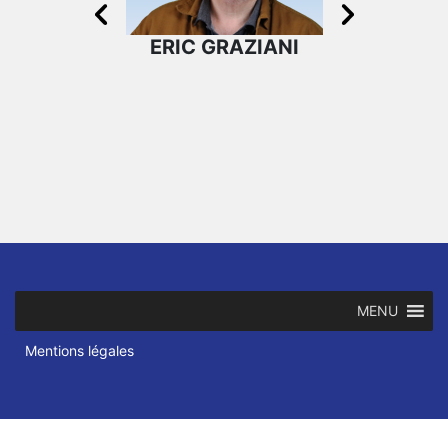
ERIC GRAZIANI
ERIC FO
MICHALET
MENU
Mentions légales