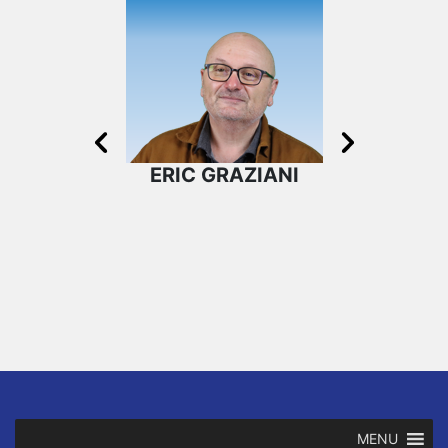
ERIC GRAZIANI
ERIC FO
MICHALET
MENU