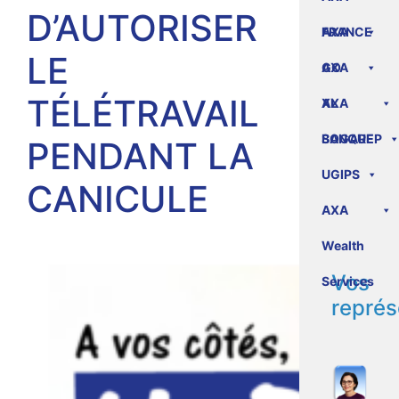
D’AUTORISER
FRANCE
AXA
LE
GO
AXA
TÉLÉTRAVAIL
XL
AXA
BANQUE
SOGAREP
PENDANT LA
UGIPS
CANICULE
AXA
Wealth
Vos
Services
représ