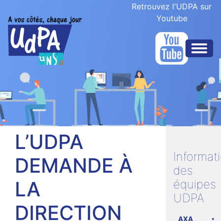
Retrouvez l'UDPA sur
Youtube
L’UDPA
Informat
DEMANDE À
des
LA
équipes
UDPA
DIRECTION
AXA