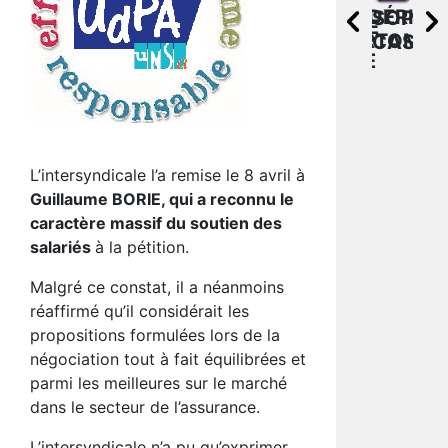
CAROLINE
UDPA
FRÉDÉRIC
FR
SOPHIE
CHRISTOPHE
VATTIER
AXA
DORTOMB
TIX
CASAB
RADA
BANQUE
L’intersyndicale l’a remise le 8 avril à
Guillaume BORIE, qui a reconnu le
caractère massif du soutien des
salariés
à la pétition.
Malgré ce constat, il a néanmoins
réaffirmé qu’il considérait les
propositions formulées lors de la
négociation tout à fait équilibrées et
parmi les meilleures sur le marché
dans le secteur de l’assurance.
L’intersyndicale n’a pu qu’exprimer