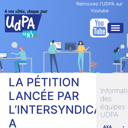
Retrouvez l'UDPA sur
Youtube
LA PÉTITION
Informat
LANCÉE PAR
des
L’INTERSYNDICALE
équipes
UDPA
A
AXA