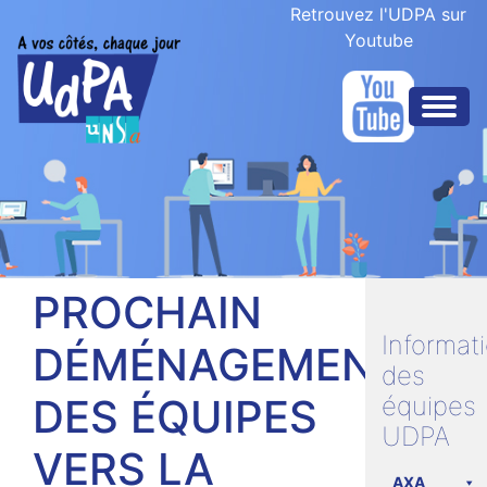
Retrouvez l'UDPA sur
Youtube
PROCHAIN
Informat
DÉMÉNAGEMENT
des
DES ÉQUIPES
équipes
UDPA
VERS LA
AXA