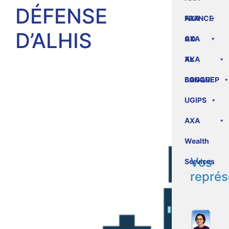
DÉFENSE
FRANCE
AXA
D’ALHIS
GO
AXA
XL
AXA
BANQUE
SOGAREP
UGIPS
AXA
Wealth
Vos
Services
représ