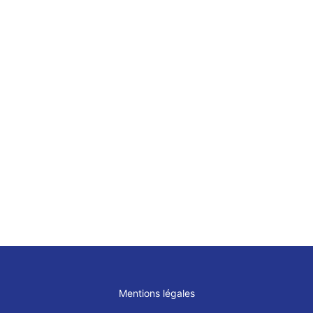
CAROLINE
UDPA 
VATTIER
BANQ
CHRISTOPHE
RADA
Mentions légales