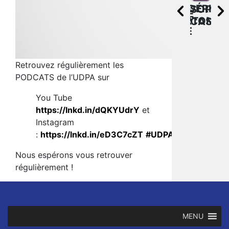
CAROLINE
UDPA
FRÉDÉRIC
FR
SOPHIE
CHRISTOPHE
VATTIER
AXA
DORTOMB
TIX
CASAB
RADA
BANQUE
Retrouvez régulièrement les
PODCATS de l’UDPA sur
You Tube
https://lnkd.in/dQKYUdrY
et
Instagram
:
https://lnkd.in/eD3C7cZT
#UDPA
#UNSA
Nous espérons vous retrouver
régulièrement !
MENU