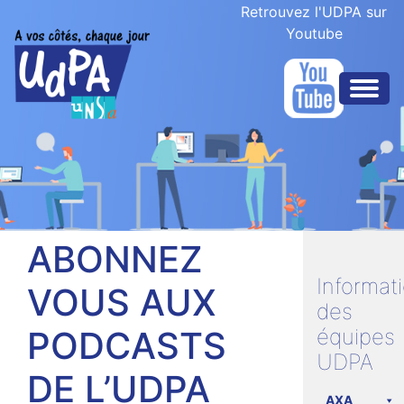
Retrouvez l'UDPA sur
Youtube
ABONNEZ
Informat
VOUS AUX
des
PODCASTS
équipes
UDPA
DE L’UDPA
AXA