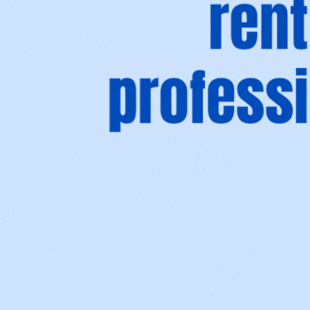
CAROLINE
UDPA 
VATTIER
BANQ
CHRISTOPHE
RADA