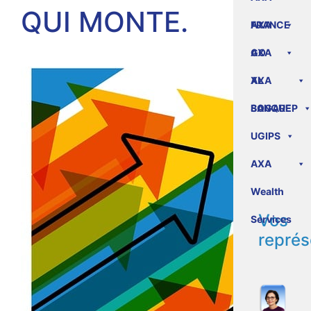
QUI MONTE.
FRANCE
AXA
GO
AXA
XL
AXA
BANQUE
SOGAREP
UGIPS
AXA
Wealth
Vos
Services
représ