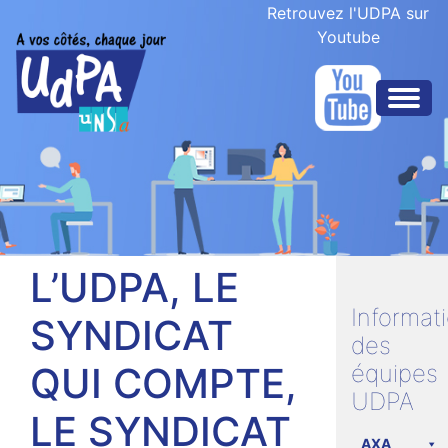
Retrouvez l'UDPA sur
Youtube
L’UDPA, LE
Informat
SYNDICAT
des
QUI COMPTE,
équipes
UDPA
LE SYNDICAT
AXA