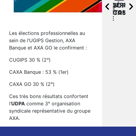
CAROLINE
UDPA
FRÉDÉRIC
FR
SOPHIE
CHRISTOPHE
VATTIER
AXA
DORTOMB
TIX
CASAB
RADA
BANQUE
Les élections professionnelles au
sein de l’UGIPS Gestion, AXA
Banque et AXA GO le confirment :
CUGIPS 30 % (2°)
CAXA Banque : 53 % (1er)
CAXA GO 30 % (2°)
Ces très bons résultats confortent
l’
UDPA
comme 3° organisation
syndicale représentative du groupe
AXA.