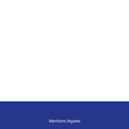
CAROLINE
UDPA 
VATTIER
BANQ
CHRISTOPHE
RADA
Mentions légales