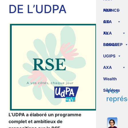
DE L’UDPA
FRANCE
AXA
GO
AXA
XL
AXA
BANQUE
SOGAREP
UGIPS
AXA
Wealth
Vos
Services
représ
L’UDPA a élaboré un programme
complet et ambitieux de