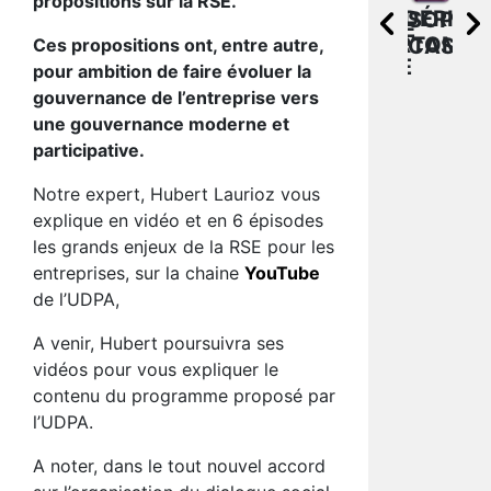
propositions sur la RSE.
CAROLINE
UDPA
FRÉDÉRIC
FR
SOPHIE
CHRISTOPHE
VATTIER
AXA
DORTOMB
TIX
CASAB
Ces propositions ont, entre autre,
RADA
BANQUE
pour ambition de faire évoluer la
gouvernance de l’entreprise vers
une gouvernance moderne et
participative.
Notre expert, Hubert Laurioz vous
explique en vidéo et en 6 épisodes
les grands enjeux de la RSE pour les
entreprises, sur la chaine
YouTube
de l’UDPA,
A venir, Hubert poursuivra ses
vidéos pour vous expliquer le
contenu du programme proposé par
l’UDPA.
A noter, dans le tout nouvel accord