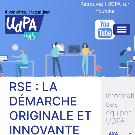
Retrouvez l'UDPA sur
Youtube
RSE : LA
Informat
DÉMARCHE
des
ORIGINALE ET
équipes
UDPA
INNOVANTE
AXA