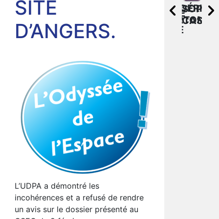
SITE
CAROLINE
UDPA
FRÉDÉRIC
FR
SOPHIE
CHRISTOPHE
VATTIER
AXA
DORTOMB
TIX
CASAB
RADA
D’ANGERS.
BANQUE
L’UDPA a démontré les
incohérences et a refusé de rendre
un avis sur le dossier présenté au