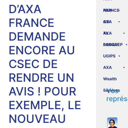
D’AXA
FRANCE
AXA
FRANCE
GO
AXA
DEMANDE
XL
AXA
BANQUE
SOGAREP
ENCORE AU
UGIPS
CSEC DE
AXA
RENDRE UN
Wealth
AVIS ! POUR
Vos
Services
représ
EXEMPLE, LE
NOUVEAU