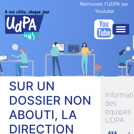
Retrouvez l'UDPA sur
Youtube
SUR UN
Informat
DOSSIER NON
des
ABOUTI, LA
équipes
UDPA
DIRECTION
AXA